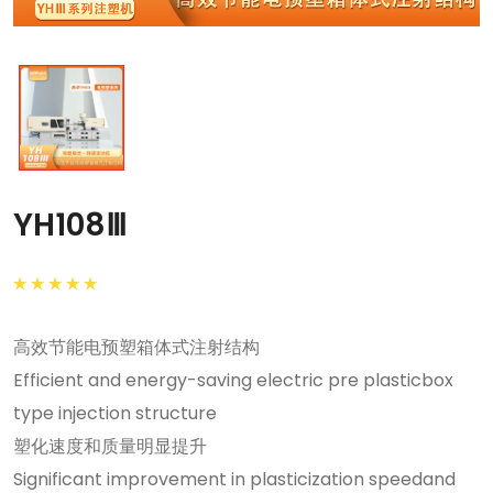
YH108Ⅲ
高效节能电预塑箱体式注射结构
Efficient and energy-saving electric pre plasticbox
type injection structure
塑化速度和质量明显提升
Significant improvement in plasticization speedand