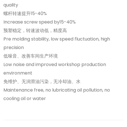
quality
螺杆转速提升15-40%
Increase screw speed by15-40%
预塑稳定，转速波动低，精度高
Pre molding stability, low speed fluctuation, high
precision
低噪音、改善车间生产环境
Low noise and improved workshop production
environment
免维护、无润滑油污染，无冷却油、水
Maintenance free, no lubricating oil pollution, no
cooling oil or water