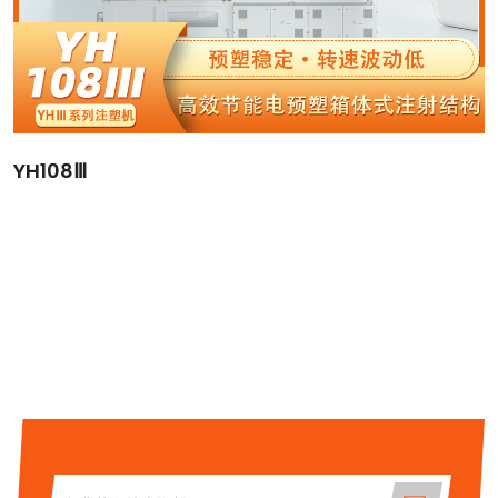
YH108Ⅲ