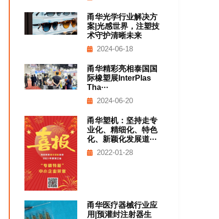
甬华光学行业解决方
案|光感世界，注塑技
术守护清晰未来
2024-06-18
甬华精彩亮相泰国国
际橡塑展InterPlas
Tha···
2024-06-20
甬华塑机：坚持走专
业化、精细化、特色
化、新颖化发展道···
2022-01-28
甬华医疗器械行业应
用|预灌封注射器生