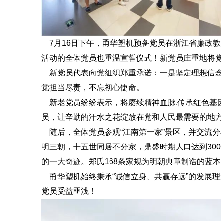
7月16日下午，甬华塑机预备党员在浙江省廉政教
活动的全体党员也重温宣誓仪式！新党员庄重地将
新党员代表向党组织郑重承诺：一是坚定理想信念
觉担当尽责，不忘初心使命。
新老党员纷纷表示，将赓续精神血脉,传承红色基
员，让辛勤的汗水之花绽放在党和人民最需要的地
随后，全体党员参观“江南第一家”景区，并交流分
明三朝，十五世同居不分家，鼎盛时期人口达到300
的一大奇迹。郑氏168条家规为明朝典章制诰的蓝本
甬华塑机‍始终秉承“诚信立身、共赢存远”的发展
党员受益匪浅！